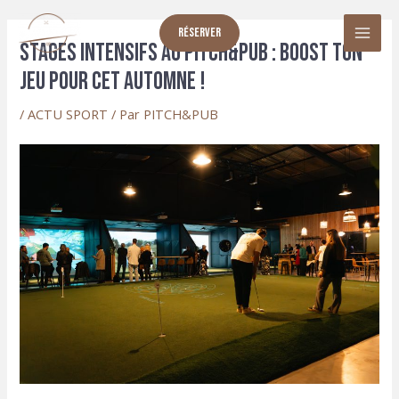
Aller
au
Réserver
Main
Stages intensifs au pitch&pub : Boost ton
contenu
jeu pour cet automne !
Menu
/
ACTU SPORT
/ Par
PITCH&PUB