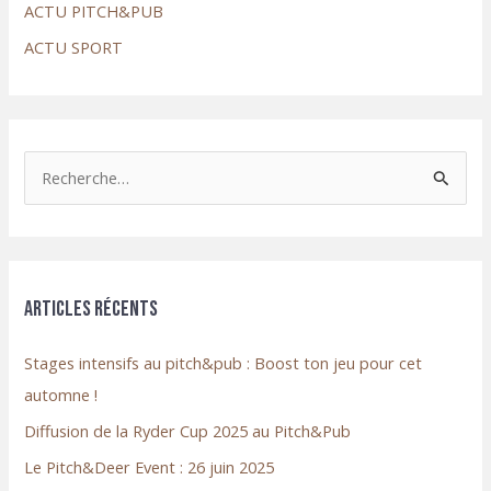
ACTU PITCH&PUB
ACTU SPORT
R
e
c
h
e
Articles récents
r
c
Stages intensifs au pitch&pub : Boost ton jeu pour cet
h
automne !
e
Diffusion de la Ryder Cup 2025 au Pitch&Pub
r
Le Pitch&Deer Event : 26 juin 2025