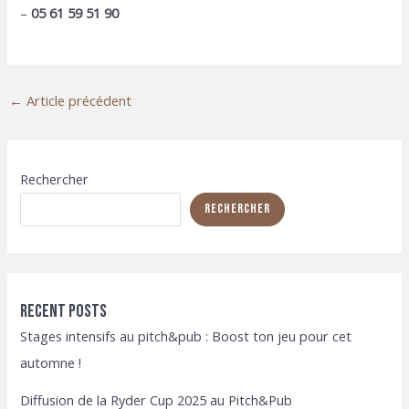
–
05 61 59 51 90
Navigation
←
Article précédent
des
articles
Rechercher
Rechercher
Recent Posts
Stages intensifs au pitch&pub : Boost ton jeu pour cet
automne !
Diffusion de la Ryder Cup 2025 au Pitch&Pub